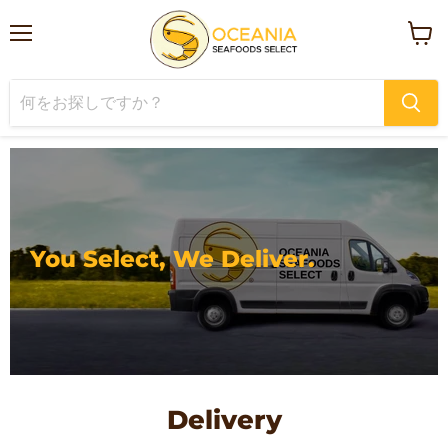
メ
カ
ニ
ー
ュ
ト
ー
を
見
る
You Select, We Deliver.
Delivery