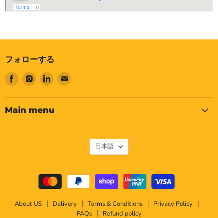
フォローする
Facebook
Instagram
LinkedIn
E
で
で
で
メ
見
見
見
ー
つ
つ
つ
ル
Main menu
け
け
け
で
て
て
て
見
く
く
く
つ
言
日本語
だ
だ
だ
け
語
さ
さ
さ
て
い
い
い
く
だ
さ
About US
Delivery
Terms & Conditions
Privacy Policy
い
FAQs
Refund policy